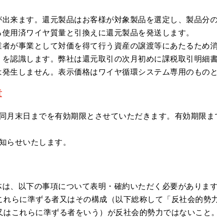
が出来ます。還元製品はお客様が対象製品を選定し、製品分
る使用済ワイヤ質量と引換えに還元製品を発送します。
業者が事業として対価を得て行う資産の譲渡等にあたるため
）を認識します。弊社は還元取引の次月初めに課税取引明細
は発生しません。表示価格はワイヤ循環システム専用のもの
意
の同月末日までを有効期限とさせていただきます。有効期限ま
知らせいたします。
体は、以下の事項について表明・確約いただく必要がありま
はこれらに準ずる者又はその構成（以下総称して「反社会的勢
役又はこれらに準ずる者をいう）が反社会的勢力ではないこと