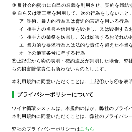
③ 反社会的勢力に自己の名義を利用させ、契約を締結
④ 自ら又は第三者を利用して、次の行為をしないこと
ア 詐術、暴力的行為又は脅迫的言辞を用いる行為
イ 相手方の名誉や信用等を毀損し、又は毀損する
ウ 相手方の業務を妨害し、又は妨害するおそれの
エ 暴力的な要求行為又は法的な責任を超えた不当
オ その他前各号に準ずる行為
⑤上記①から④の表明・確約違反が判明した場合、弊
らの損害賠償責任も負わないものとします。
本利用規約に同意いただくことは、上記①から④を表
プライバシーポリシーについて
ワイヤ循環システムは、本規約のほか、弊社のプライ
本利用規約に同意いただくことは、弊社のプライバシ
弊社のプライバシーポリシーは
こちら