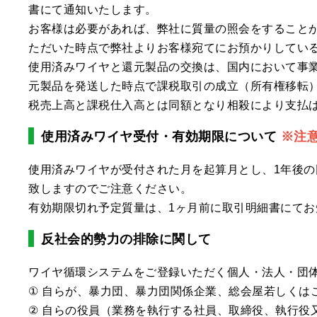
書にて通知いたします。
お客様は必要があれば、弊社に質量の照会をすること
ただいた時点で弊社よりお客様宛てにお預かりしてい
使用済みワイヤと還元製品の交換は、国内において事
元製品を発送した時点で課税取引の成立（所有権移転
税売上高と課税仕入高とは同額となり相殺により支払
使用済みワイヤ受付・有効期限について
※注
使用済みワイヤが受付された月を起算月とし、1年後
致しますのでご注意ください。
有効期限切れ予定質量は、1ヶ月前に取引明細書にてお
反社会的勢力の排除に関して
ワイヤ循環システムをご登録いただく個人・法人・団
① 自らが、暴力団、暴力団関係企業、総会屋若しく
② 自らの役員（業務を執行する社員、取締役、執行